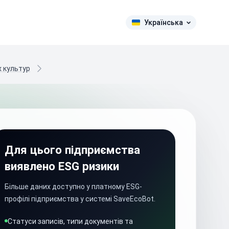
Українська
х культур
Для цього підприємства
виявлено ESG ризики
Більше даних доступно у платному ESG-
профілі підприємства у системі SaveEcoBot.
Статуси записів, типи документів та