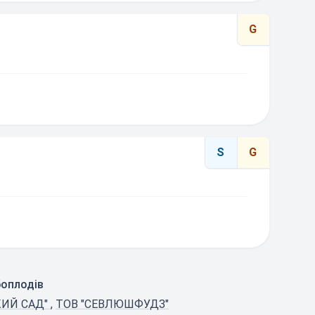
G
S
G
боплодів
КИЙ САД"
,
ТОВ "СЕВЛЮШФУДЗ"