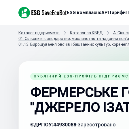
ESG SaveEcoBot
ESG комплаєнс
API
Тарифи
П
Каталог підприємств
Каталог за КВЕД
A. Сіль
01. Сільське господарство, мисливство та надання пов'я
01.13. Вирощування овочів і баштанних культур, коренепл
ПУБЛІЧНИЙ ESG-ПРОФІЛЬ ПІДПРИЄМ
ФЕРМЕРСЬКЕ 
"ДЖЕРЕЛО ІЗА
ЄДРПОУ:
44930088
Зареєстровано