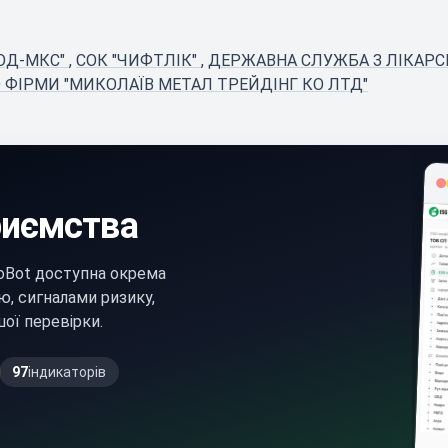
ОД-МКС"
,
СОК "ЧИФТЛІК"
,
ДЕРЖАВНА СЛУЖБА З ЛІКАРС
ФІРМИ "МИКОЛАЇВ МЕТАЛ ТРЕЙДІНГ КО ЛТД"
риємства
oBot доступна окрема
ю, сигналами ризику,
ої перевірки.
97
індикаторів