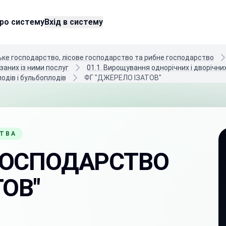
ро систему
Вхід в систему
ське господарство, лісове господарство та рибне господарство
заних із ними послуг
01.1. Вирощування однорічних і дворічни
одів і бульбоплодів
ФГ "ДЖЕРЕЛО ІЗАТОВ"
СТВА
ГОСПОДАРСТВО
ТОВ"