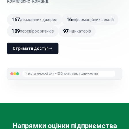
комплаєнс-команд.
167
16
державних джерел
інформаційних секцій
109
97
перевірок ризиків
індикаторів
Отримати доступ
esg.saveecobot.com – ESG комплаєнс підприємства
Напрямки оцінки підприємства