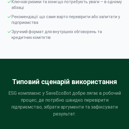
Ключові ризики та зони що потребують уваги — в одному
абзаці
Рекомендації: що саме варто перевірити або запитати у
підприємства
Зручний формат для внутрішніх обговорень та
кредитних комітетів
Типовий сценарій використання
ESG комплаєнс у SaveEcoBot добре лягає в робочий
процес, де потрібно швидко перевірити
підприємство, зібрати аргументи та зафіксувати
результат.