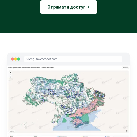
Отримати доступ
esg.saveecobot.com