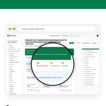
esg.saveecobot.com