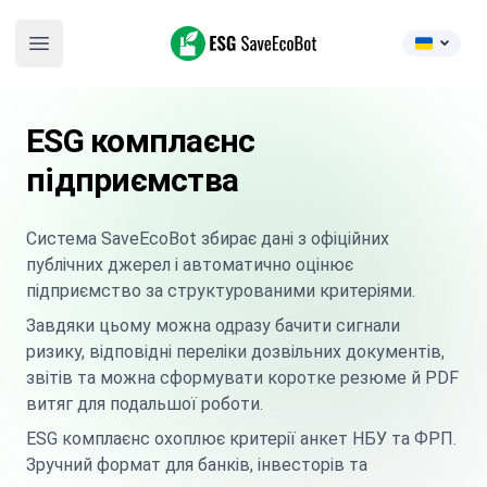
ESG SaveEcoBot
Open main menu
ESG комплаєнс
підприємства
Система SaveEcoBot збирає дані з офіційних
публічних джерел і автоматично оцінює
підприємство за структурованими критеріями.
Завдяки цьому можна одразу бачити сигнали
ризику, відповідні переліки дозвільних документів,
звітів та можна сформувати коротке резюме й PDF
витяг для подальшої роботи.
ESG комплаєнс охоплює критерії анкет НБУ та ФРП.
Зручний формат для банків, інвесторів та