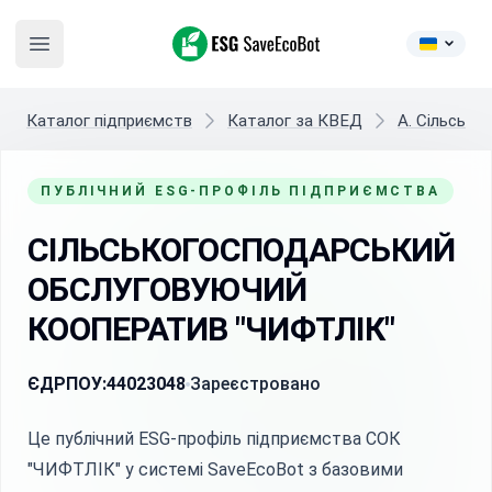
ESG SaveEcoBot
Open main menu
Каталог підприємств
Каталог за КВЕД
A. Сільське
ПУБЛІЧНИЙ ESG-ПРОФІЛЬ ПІДПРИЄМСТВА
СІЛЬСЬКОГОСПОДАРСЬКИЙ
ОБСЛУГОВУЮЧИЙ
КООПЕРАТИВ "ЧИФТЛІК"
ЄДРПОУ:
44023048
Зареєстровано
Це публічний ESG-профіль підприємства СОК
"ЧИФТЛІК" у системі SaveEcoBot з базовими