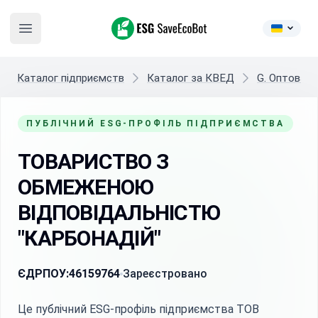
ESG SaveEcoBot
Open main menu
Каталог підприємств
Каталог за КВЕД
G. Оптова т
ПУБЛІЧНИЙ ESG-ПРОФІЛЬ ПІДПРИЄМСТВА
ТОВАРИСТВО З
ОБМЕЖЕНОЮ
ВІДПОВІДАЛЬНІСТЮ
"КАРБОНАДІЙ"
ЄДРПОУ:
46159764
Зареєстровано
Це публічний ESG-профіль підприємства ТОВ