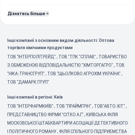
Дізнатись більше
Інші компанії з основним видом діяльності: Оптова
торгівля хімічними продуктами
ТОВ "ІНТЕРПОЛІТРЕЙД"
,
ТОВ "ТПК "СПЛАВ"
,
ТОВАРИСТВО
З ОБМЕЖЕНОЮ ВІДПОВІДАЛЬНІСТЮ "ХІМТОРГАГРО"
,
ТОВ
"НІКА-ТРАНСГРУП"
,
ТОВ "ЩЬОЛКОВО АГРОХІМ УКРАЇНА"
,
ТОВ "ДАМАРК ГРУП"
Інші компанії в регіоні: Київ
ТОВ "ІНТЕРФАРМКИЇВ"
,
ТОВ "ПРАЙМГРІН"
,
ТОВ"АВТО-ХІТ"
,
ПРЕДСТАВНИЦТВО ФІРМИ "СІТКО А.Г."
,
КИЇВСЬКА ФІЛІЯ
МОСКОВСЬКОЇ ШТАБКВАРТИРИ АСОЦІАЦІЇ ДЕТЕКТИВНОГО
І ПОЛІТИЧНОГО РОМАНУ
,
ФІЛІЯ СПІЛЬНОГО ПІДПРИЕМСТВА