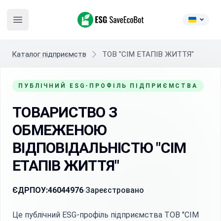
ESG SaveEcoBot
Open main menu
Каталог підприємств
ТОВ "СІМ ЕТАПІВ ЖИТТЯ"
ПУБЛІЧНИЙ ESG-ПРОФІЛЬ ПІДПРИЄМСТВА
ТОВАРИСТВО З
ОБМЕЖЕНОЮ
ВІДПОВІДАЛЬНІСТЮ "СІМ
ЕТАПІВ ЖИТТЯ"
ЄДРПОУ:
46044976
Зареєстровано
Це публічний ESG-профіль підприємства ТОВ "СІМ