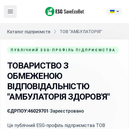
ESG SaveEcoBot
Open main menu
Каталог підприємств
ТОВ "АМБУЛАТОРІЯ"
ПУБЛІЧНИЙ ESG-ПРОФІЛЬ ПІДПРИЄМСТВА
ТОВАРИСТВО З
ОБМЕЖЕНОЮ
ВІДПОВІДАЛЬНІСТЮ
"АМБУЛАТОРІЯ ЗДОРОВ'Я"
ЄДРПОУ:
46029701
Зареєстровано
Це публічний ESG-профіль підприємства ТОВ