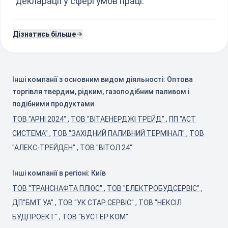
декларації у сфері умов праці.
Дізнатись більше
Інші компанії з основним видом діяльності: Оптова
торгівля твердим, рідким, газоподібним паливом і
подібними продуктами
ТОВ "АРНІ 2024"
,
ТОВ "ВІТАЕНЕРДЖІ ТРЕЙД"
,
ПП "АСТ
СИСТЕМА"
,
ТОВ "ЗАХІДНИЙ ПАЛИВНИЙ ТЕРМІНАЛ"
,
ТОВ
"АЛЕКС-ТРЕЙДЕН"
,
ТОВ "ВІТОЛ 24"
Інші компанії в регіоні: Київ
ТОВ "ТРАНСНАФТА ПЛЮС"
,
ТОВ "ЕЛЕКТРОБУДСЕРВІС"
,
ДП"БМТ УА"
,
ТОВ "УК СТАР СЕРВІС"
,
ТОВ "НЕКСІЛ
БУДПРОЕКТ"
,
ТОВ "БУСТЕР КОМ"