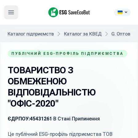
ESG SaveEcoBot
Open main menu
Каталог підприємств
Каталог за КВЕД
G. Оптова т
ПУБЛІЧНИЙ ESG-ПРОФІЛЬ ПІДПРИЄМСТВА
ТОВАРИСТВО З
ОБМЕЖЕНОЮ
ВІДПОВІДАЛЬНІСТЮ
"ОФІС-2020"
ЄДРПОУ:
45431261
В Стані Припинення
Це публічний ESG-профіль підприємства ТОВ