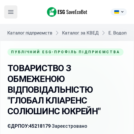
ESG SaveEcoBot
Open main menu
Каталог підприємств
Каталог за КВЕД
E. Водопост
ПУБЛІЧНИЙ ESG-ПРОФІЛЬ ПІДПРИЄМСТВА
ТОВАРИСТВО З
ОБМЕЖЕНОЮ
ВІДПОВІДАЛЬНІСТЮ
"ГЛОБАЛ КЛІАРЕНС
СОЛЮШИНС ЮКРЕЙН"
ЄДРПОУ:
45218179
Зареєстровано