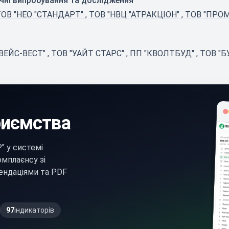
ічні випробування та дослідження
ТОВ "НЕО "СТАНДАРТ"
,
ТОВ "НВЦ "АТРАКЦІОН"
,
ТОВ "ПРО
ВЕЙС-ВЕСТ"
,
ТОВ "УАЙТ СТАРС"
,
ПП "КВОЛТБУД"
,
ТОВ "Б
риємства
 у системі
мплаєнсу зі
ендаціями та PDF
97
індикаторів