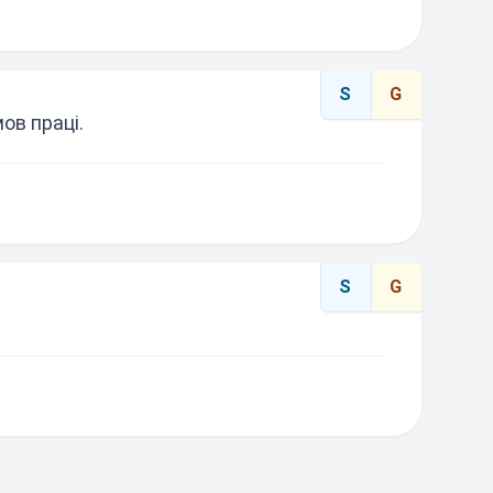
S
G
ов праці.
S
G