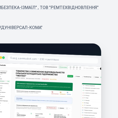
МБЕЗПЕКА-ІЗМАЇЛ"
,
ТОВ "РЕМТЕХВІДНОВЛЕННЯ"
УДУНІВЕРСАЛ-КОМА"
esg.saveecobot.com – ESG комплаєнс