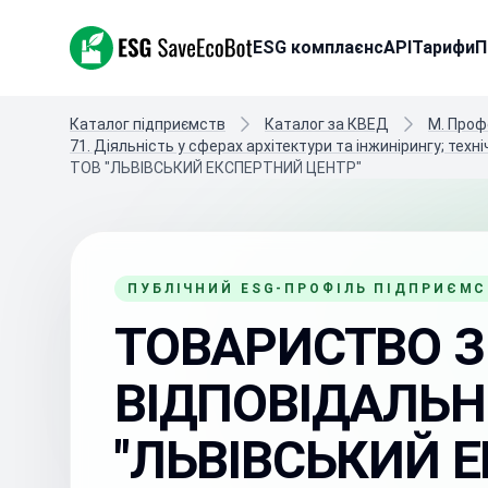
ESG SaveEcoBot
ESG комплаєнс
API
Тарифи
П
Каталог підприємств
Каталог за КВЕД
M. Проф
71. Діяльність у сферах архітектури та інжинірингу; тех
ТОВ "ЛЬВІВСЬКИЙ ЕКСПЕРТНИЙ ЦЕНТР"
ПУБЛІЧНИЙ ESG-ПРОФІЛЬ ПІДПРИЄМ
ТОВАРИСТВО 
ВІДПОВІДАЛЬН
"ЛЬВІВСЬКИЙ 