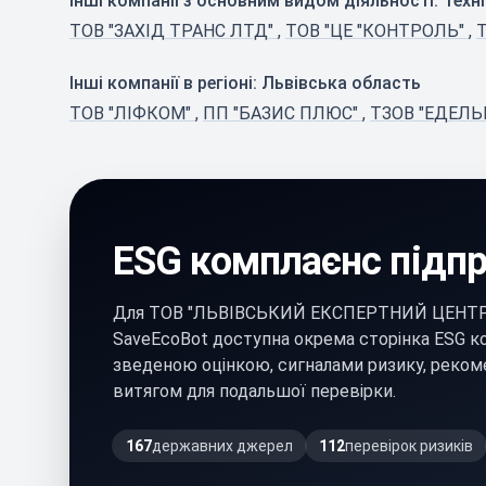
Інші компанії з основним видом діяльності: Техн
ТОВ "ЗАХІД ТРАНС ЛТД"
,
ТОВ "ЦЕ "КОНТРОЛЬ"
,
Інші компанії в регіоні: Львівська область
ТОВ "ЛІФКОМ"
,
ПП "БАЗИС ПЛЮС"
,
ТЗОВ "ЕДЕЛЬ
ESG комплаєнс підп
Для ТОВ "ЛЬВІВСЬКИЙ ЕКСПЕРТНИЙ ЦЕНТР"
SaveEcoBot доступна окрема сторінка ESG ко
зведеною оцінкою, сигналами ризику, реком
витягом для подальшої перевірки.
167
державних джерел
112
перевірок ризиків