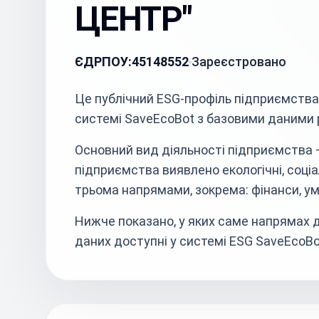
ЦЕНТР"
ЄДРПОУ:
45148552
Зареєстровано
Це публічний ESG-профіль підприємст
системі SaveEcoBot з базовими даними р
Основний вид діяльності підприємства 
підприємства виявлено екологічні, соціал
трьома напрямами, зокрема: фінанси, ум
Нижче показано, у яких саме напрямах д
даних доступні у системі ESG SaveEcoBo