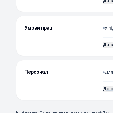
Дізн
Умови праці
У п
Дізн
Персонал
Для
Дізн