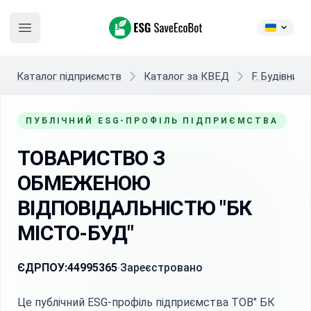
ESG SaveEcoBot
Open main menu
Каталог підприємств
Каталог за КВЕД
F. Будівниц
ПУБЛІЧНИЙ ESG-ПРОФІЛЬ ПІДПРИЄМСТВА
ТОВАРИСТВО З
ОБМЕЖЕНОЮ
ВІДПОВІДАЛЬНІСТЮ "БК
МІСТО-БУД"
ЄДРПОУ:
44995365
Зареєстровано
Це публічний ESG-профіль підприємства ТОВ" БК