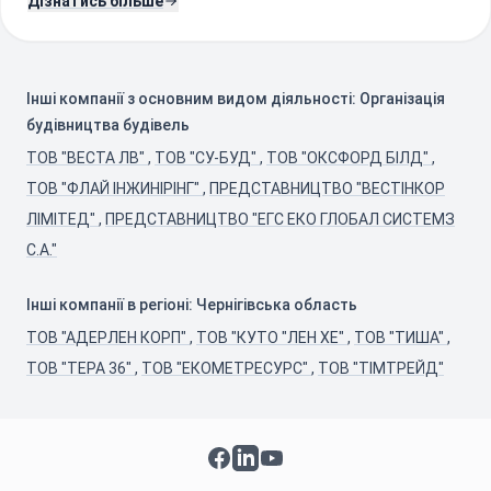
Дізнатись більше
Інші компанії з основним видом діяльності: Організація
будівництва будівель
ТОВ "ВЕСТА ЛВ"
,
ТОВ "СУ-БУД"
,
ТОВ "ОКСФОРД БІЛД"
,
ТОВ "ФЛАЙ ІНЖИНІРІНГ"
,
ПРЕДСТАВНИЦТВО "ВЕСТІНКОР
ЛІМІТЕД"
,
ПРЕДСТАВНИЦТВО "ЕГС ЕКО ГЛОБАЛ СИСТЕМЗ
С.А."
Інші компанії в регіоні: Чернігівська область
ТОВ "АДЕРЛЕН КОРП"
,
ТОВ "КУТО "ЛЕН ХЕ"
,
ТОВ "ТИША"
,
ТОВ "ТЕРА 36"
,
ТОВ "ЕКОМЕТРЕСУРС"
,
ТОВ "ТІМТРЕЙД"
Facebook
LinkedIn
YouTube