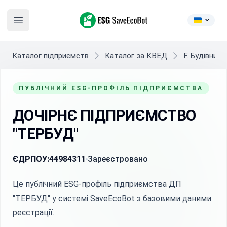
ESG SaveEcoBot
Open main menu
Каталог підприємств
Каталог за КВЕД
F. Будівниц
ПУБЛІЧНИЙ ESG-ПРОФІЛЬ ПІДПРИЄМСТВА
ДОЧІРНЄ ПІДПРИЄМСТВО
"ТЕРБУД"
ЄДРПОУ:
44984311
Зареєстровано
Це публічний ESG-профіль підприємства ДП
"ТЕРБУД" у системі SaveEcoBot з базовими даними
реєстрації.