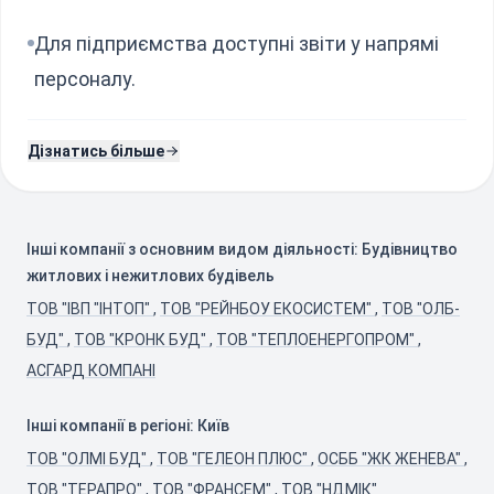
Для підприємства доступні звіти у напрямі
персоналу.
Дізнатись більше
Інші компанії з основним видом діяльності: Будівництво
житлових і нежитлових будівель
ТОВ "ІВП "ІНТОП"
,
ТОВ "РЕЙНБОУ ЕКОСИСТЕМ"
,
ТОВ "ОЛБ-
БУД"
,
ТОВ "КРОНК БУД"
,
ТОВ "ТЕПЛОЕНЕРГОПРОМ"
,
АСГАРД КОМПАНІ
Інші компанії в регіоні: Київ
ТОВ "ОЛМІ БУД"
,
ТОВ "ГЕЛЕОН ПЛЮС"
,
ОСББ "ЖК ЖЕНЕВА"
,
ТОВ "ТЕРАПРО"
,
ТОВ "ФРАНСЕМ"
,
ТОВ "НДМІК"