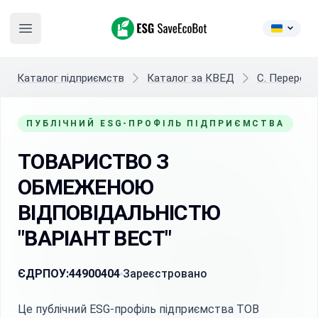
ESG SaveEcoBot
Open main menu
Каталог підприємств
Каталог за КВЕД
C. Переробн
ПУБЛІЧНИЙ ESG-ПРОФІЛЬ ПІДПРИЄМСТВА
ТОВАРИСТВО З
ОБМЕЖЕНОЮ
ВІДПОВІДАЛЬНІСТЮ
"ВАРІАНТ ВЕСТ"
ЄДРПОУ:
44900404
Зареєстровано
Це публічний ESG-профіль підприємства ТОВ