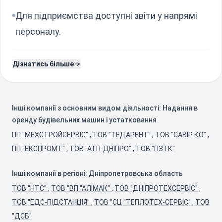
Для підприємства доступні звіти у напрямі
персоналу.
Дізнатись більше
Інші компанії з основним видом діяльності: Надання в
оренду будівельних машин і устатковання
ПП "МЕХСТРОЙСЕРВІС"
,
ТОВ "ТЕДАРЕНТ"
,
ТОВ "САВІР КО"
,
ПП "ЕКСПРОМТ"
,
ТОВ "АТП-ДНІПРО"
,
ТОВ "ПЗТК"
Інші компанії в регіоні: Дніпропетровська область
ТОВ "НТС"
,
ТОВ "ВП "АЛІМАК"
,
ТОВ "ДНІПРОТЕХСЕРВІС"
,
ТОВ "ЕДС-ПІДСТАНЦІЯ"
,
ТОВ "СЦ "ТЕПЛОТЕХ-СЕРВІС"
,
ТОВ
"ДСБ"