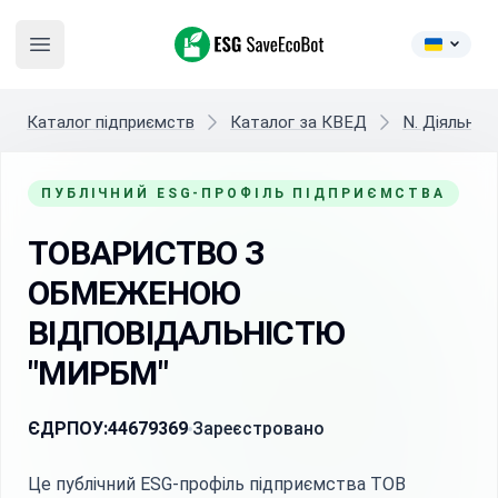
ESG SaveEcoBot
Open main menu
Каталог підприємств
Каталог за КВЕД
N. Діяльніс
ПУБЛІЧНИЙ ESG-ПРОФІЛЬ ПІДПРИЄМСТВА
ТОВАРИСТВО З
ОБМЕЖЕНОЮ
ВІДПОВІДАЛЬНІСТЮ
"МИРБМ"
ЄДРПОУ:
44679369
Зареєстровано
Це публічний ESG-профіль підприємства ТОВ