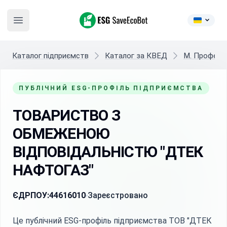
ESG SaveEcoBot
Open main menu
Каталог підприємств
Каталог за КВЕД
M. Професій
ПУБЛІЧНИЙ ESG-ПРОФІЛЬ ПІДПРИЄМСТВА
ТОВАРИСТВО З
ОБМЕЖЕНОЮ
ВІДПОВІДАЛЬНІСТЮ "ДТЕК
НАФТОГАЗ"
ЄДРПОУ:
44616010
Зареєстровано
Це публічний ESG-профіль підприємства ТОВ "ДТЕК