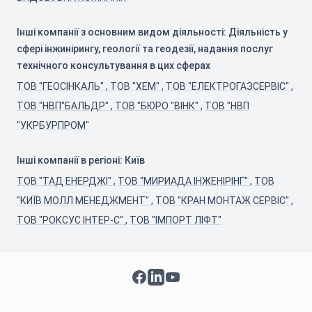
Інші компанії з основним видом діяльності: Діяльність у
сфері інжинірингу, геології та геодезії, надання послуг
технічного консультування в цих сферах
ТОВ "ГЕОСІНКАЛЬ"
,
ТОВ "ХЕМ"
,
ТОВ "ЕЛЕКТРОГАЗСЕРВІС"
,
ТОВ "НВП"БАЛЬДР"
,
ТОВ "БЮРО "ВІНК"
,
ТОВ "НВП
"УКРБУРПРОМ"
Інші компанії в регіоні: Київ
ТОВ "ТАД ЕНЕРДЖІ"
,
ТОВ "МИРИАДА ІНЖЕНІРІНГ"
,
ТОВ
"КИЇВ МОЛЛ МЕНЕДЖМЕНТ"
,
ТОВ "КРАН МОНТАЖ СЕРВІС"
,
ТОВ "РОКСУС ІНТЕР-С"
,
ТОВ "ІМПОРТ ЛІФТ"
Facebook
LinkedIn
YouTube