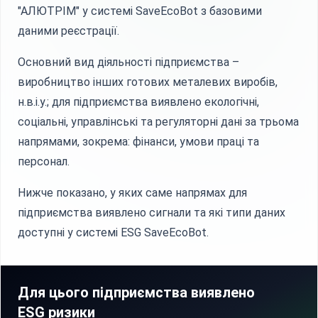
"АЛЮТРІМ" у системі SaveEcoBot з базовими
даними реєстрації.
Основний вид діяльності підприємства –
виробництво інших готових металевих виробів,
н.в.і.у.; для підприємства виявлено екологічні,
соціальні, управлінські та регуляторні дані за трьома
напрямами, зокрема: фінанси, умови праці та
персонал.
Нижче показано, у яких саме напрямах для
підприємства виявлено сигнали та які типи даних
доступні у системі ESG SaveEcoBot.
Для цього підприємства виявлено
ESG ризики