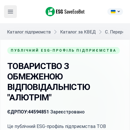
ESG SaveEcoBot
Open main menu
Каталог підприємств
Каталог за КВЕД
C. Переробн
ПУБЛІЧНИЙ ESG-ПРОФІЛЬ ПІДПРИЄМСТВА
ТОВАРИСТВО З
ОБМЕЖЕНОЮ
ВІДПОВІДАЛЬНІСТЮ
"АЛЮТРІМ"
ЄДРПОУ:
44594851
Зареєстровано
Це публічний ESG-профіль підприємства ТОВ