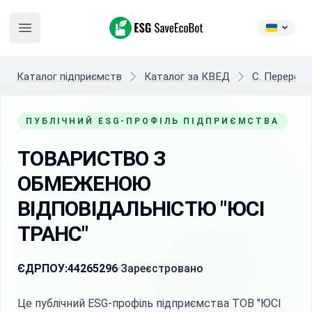
ESG SaveEcoBot
Open main menu
Каталог підприємств
Каталог за КВЕД
C. Переробн
ПУБЛІЧНИЙ ESG-ПРОФІЛЬ ПІДПРИЄМСТВА
ТОВАРИСТВО З
ОБМЕЖЕНОЮ
ВІДПОВІДАЛЬНІСТЮ "ЮСІ
ТРАНС"
ЄДРПОУ:
44265296
Зареєстровано
Це публічний ESG-профіль підприємства ТОВ "ЮСІ