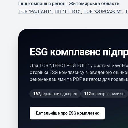
Інші компанії в регіоні: Житомирська область
ТОВ "РАДІАНТ"
,
ПП "Т Г В С"
,
ТОВ "ФОРСАЖ М"
,
Т
ESG комплаєнс підп
Для ТОВ "ДЕНСТРОЙ ЕЛІТ" у системі SaveEc
сторінка ESG комплаєнсу зі зведеною оцінко
рекомендаціями та PDF витягом для подальш
167
державних джерел
112
перевірок ризиків
Детальніше про ESG комплаєнс