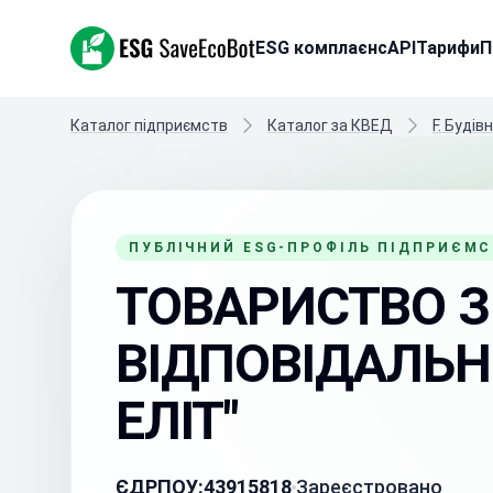
ESG SaveEcoBot
ESG комплаєнс
API
Тарифи
П
Каталог підприємств
Каталог за КВЕД
F. Будів
ПУБЛІЧНИЙ ESG-ПРОФІЛЬ ПІДПРИЄМ
ТОВАРИСТВО 
ВІДПОВІДАЛЬН
ЕЛІТ"
ЄДРПОУ:
43915818
Зареєстровано