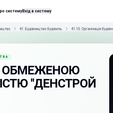
ро систему
Вхід в систему
ництво
41. Будівництво будівель
41.10. Організація будів
СТВА
З ОБМЕЖЕНОЮ
ІСТЮ "ДЕНСТРОЙ