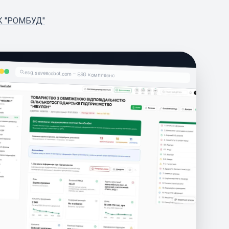
К "РОМБУД"
esg.saveecobot.com – ESG комплаєнс