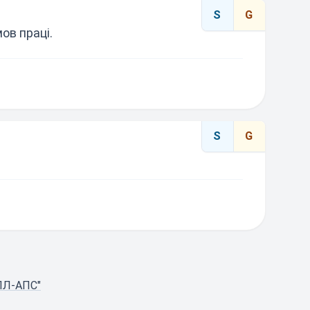
S
G
ов праці.
S
G
ЛЛ-АПС"