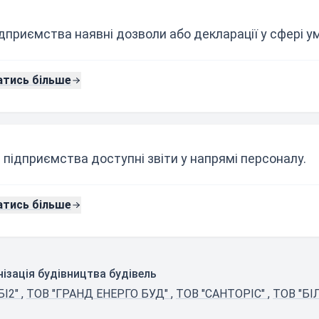
ідприємства наявні дозволи або декларації у сфері ум
атись більше
 підприємства доступні звіти у напрямі персоналу.
атись більше
нізація будівництва будівель
БІ2"
,
ТОВ "ГРАНД ЕНЕРГО БУД"
,
ТОВ "САНТОРІС"
,
ТОВ "БІ