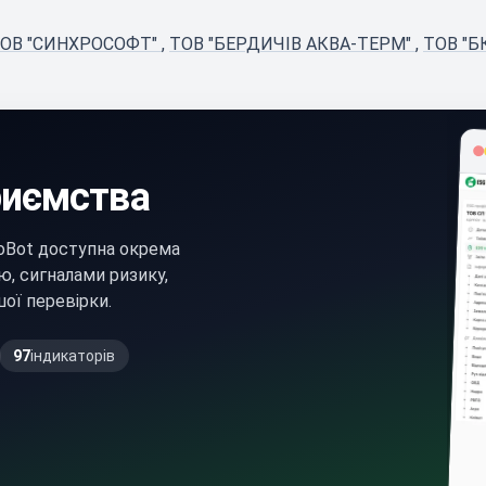
ОВ "СИНХРОСОФТ"
,
ТОВ "БЕРДИЧІВ АКВА-ТЕРМ"
,
ТОВ "Б
риємства
oBot доступна окрема
ю, сигналами ризику,
ої перевірки.
97
індикаторів