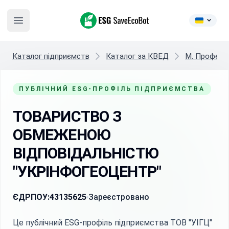
ESG SaveEcoBot
Open main menu
Каталог підприємств
Каталог за КВЕД
M. Професій
ПУБЛІЧНИЙ ESG-ПРОФІЛЬ ПІДПРИЄМСТВА
ТОВАРИСТВО З
ОБМЕЖЕНОЮ
ВІДПОВІДАЛЬНІСТЮ
"УКРІНФОГЕОЦЕНТР"
ЄДРПОУ:
43135625
Зареєстровано
Це публічний ESG-профіль підприємства ТОВ "УІГЦ"