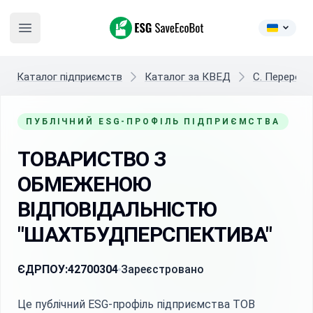
ESG SaveEcoBot
Open main menu
Каталог підприємств
Каталог за КВЕД
C. Переробн
ПУБЛІЧНИЙ ESG-ПРОФІЛЬ ПІДПРИЄМСТВА
ТОВАРИСТВО З
ОБМЕЖЕНОЮ
ВІДПОВІДАЛЬНІСТЮ
"ШАХТБУДПЕРСПЕКТИВА"
ЄДРПОУ:
42700304
Зареєстровано
Це публічний ESG-профіль підприємства ТОВ