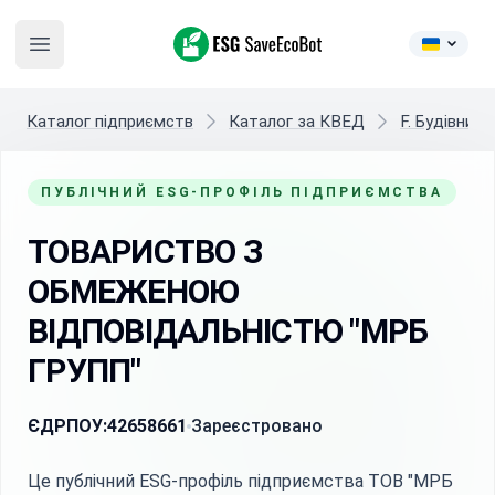
ESG SaveEcoBot
Open main menu
Каталог підприємств
Каталог за КВЕД
F. Будівниц
ПУБЛІЧНИЙ ESG-ПРОФІЛЬ ПІДПРИЄМСТВА
ТОВАРИСТВО З
ОБМЕЖЕНОЮ
ВІДПОВІДАЛЬНІСТЮ "МРБ
ГРУПП"
ЄДРПОУ:
42658661
Зареєстровано
Це публічний ESG-профіль підприємства ТОВ "МРБ