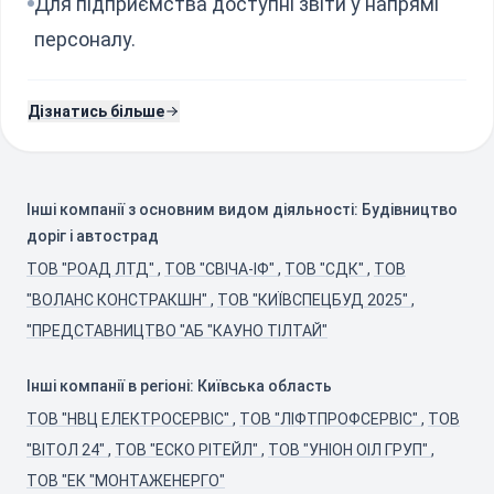
Для підприємства доступні звіти у напрямі
персоналу.
Дізнатись більше
Інші компанії з основним видом діяльності: Будівництво
доріг і автострад
ТОВ "РОАД ЛТД"
,
ТОВ "СВІЧА-ІФ"
,
ТОВ "CДК"
,
ТОВ
"ВОЛАНС КОНСТРАКШН"
,
ТОВ "КИЇВСПЕЦБУД 2025"
,
"ПРЕДСТАВНИЦТВО "АБ "КАУНО ТІЛТАЙ"
Інші компанії в регіоні: Київська область
ТОВ "НВЦ ЕЛЕКТРОСЕРВІС"
,
ТОВ "ЛІФТПРОФСЕРВІС"
,
ТОВ
"ВІТОЛ 24"
,
ТОВ "ЕСКО РІТЕЙЛ"
,
ТОВ "УНІОН ОІЛ ГРУП"
,
ТОВ "ЕК "МОНТАЖЕНЕРГО"