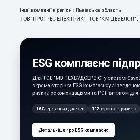
Інші компанії в регіоні: Львівська область
ТОВ "ПРОГРЕС ЕЛЕКТРИК"
,
ТОВ "КМ ДЕВЕЛОП"
,
ESG комплаєнс підп
Для ТОВ "МВ ТЕХБУДСЕРВІС" у системі Save
окрема сторінка ESG комплаєнсу зі зведено
ризику, рекомендаціями та PDF витягом для 
167
державних джерел
112
перевірок ризиків
Детальніше про ESG комплаєнс