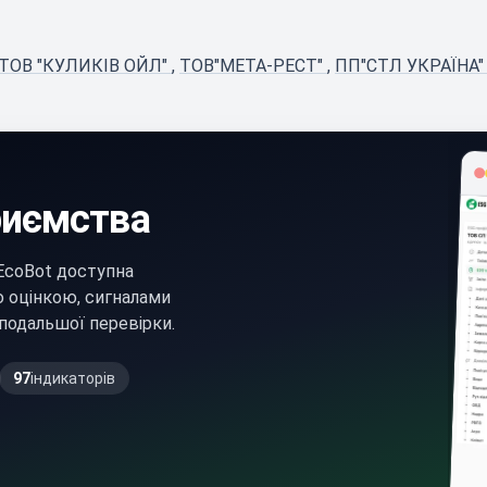
ТОВ "КУЛИКІВ ОЙЛ"
,
ТОВ"МЕТА-РЕСТ"
,
ПП"СТЛ УКРАЇНА
риємства
EcoBot доступна
ю оцінкою, сигналами
подальшої перевірки.
97
індикаторів