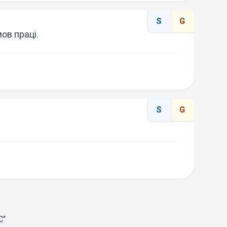
S
G
ов праці.
S
G
С"