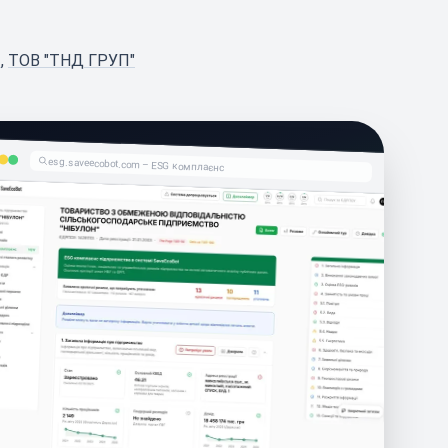
"
,
ТОВ "ТНД ГРУП"
esg.saveecobot.com – ESG комплаєнс