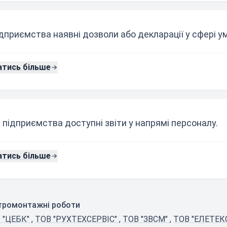
ідприємства наявні дозволи або декларації у сфері ум
атись більше
 підприємства доступні звіти у напрямі персоналу.
атись більше
ктромонтажні роботи
 "ЦЕБК"
,
ТОВ "РУХТЕХСЕРВІС"
,
ТОВ "ЗВСМ"
,
ТОВ "ЕЛЕТЕК