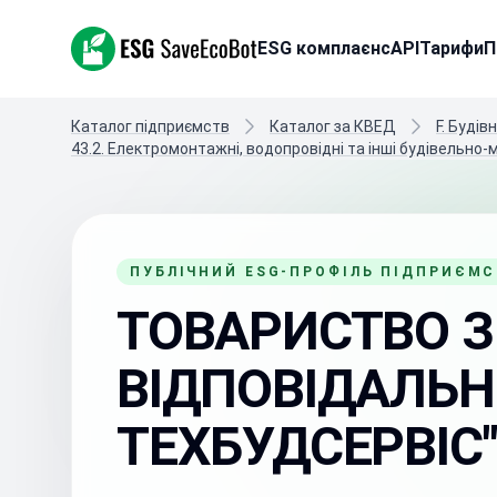
ESG SaveEcoBot
ESG комплаєнс
API
Тарифи
П
Каталог підприємств
Каталог за КВЕД
F. Будів
43.2. Електромонтажні, водопровідні та інші будівельно
ПУБЛІЧНИЙ ESG-ПРОФІЛЬ ПІДПРИЄМ
ТОВАРИСТВО 
ВІДПОВІДАЛЬН
ТЕХБУДСЕРВІС