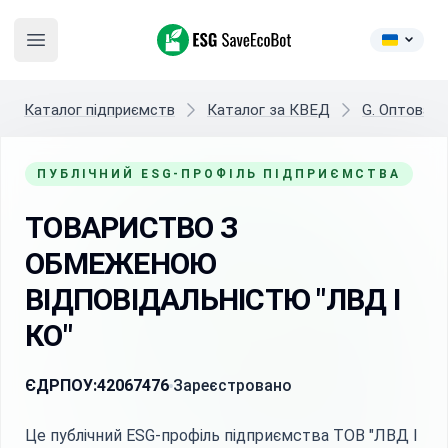
ESG SaveEcoBot
Open main menu
Каталог підприємств
Каталог за КВЕД
G. Оптова т
ПУБЛІЧНИЙ ESG-ПРОФІЛЬ ПІДПРИЄМСТВА
ТОВАРИСТВО З
ОБМЕЖЕНОЮ
ВІДПОВІДАЛЬНІСТЮ "ЛВД І
КО"
ЄДРПОУ:
42067476
Зареєстровано
Це публічний ESG-профіль підприємства ТОВ "ЛВД І