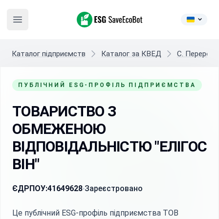
ESG SaveEcoBot
Open main menu
Каталог підприємств
Каталог за КВЕД
C. Переробн
ПУБЛІЧНИЙ ESG-ПРОФІЛЬ ПІДПРИЄМСТВА
ТОВАРИСТВО З
ОБМЕЖЕНОЮ
ВІДПОВІДАЛЬНІСТЮ "ЕЛІГОС
ВІН"
ЄДРПОУ:
41649628
Зареєстровано
Це публічний ESG-профіль підприємства ТОВ