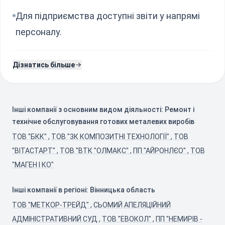
Для підприємства доступні звіти у напрямі
персоналу.
Дізнатись більше
Інші компанії з основним видом діяльності: Ремонт і
технічне обслуговування готових металевих виробів
ТОВ "БКК"
,
ТОВ "3К КОМПОЗИТНІ ТЕХНОЛОГІЇ"
,
ТОВ
"ВІТАСТАРТ"
,
ТОВ "ВТК "ОЛМАКС"
,
ПП "АЙРОНЛЄО"
,
ТОВ
"МАГЕН І КО"
Інші компанії в регіоні: Вінницька область
ТОВ "МЕТКОР-ТРЕЙД"
,
СЬОМИЙ АПЕЛЯЦІЙНИЙ
АДМІНІСТРАТИВНИЙ СУД
,
ТОВ "ЕВОКОЛ"
,
ПП "НЕМИРІВ -