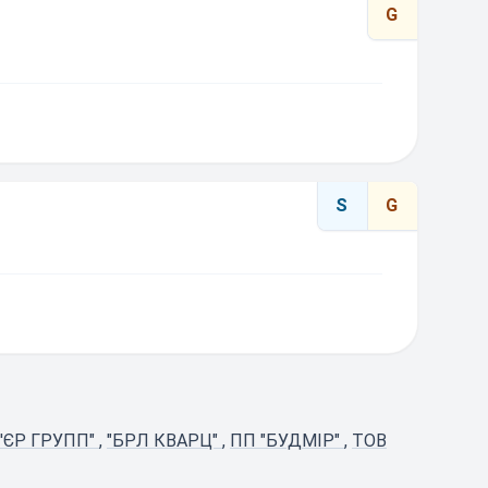
G
S
G
'ЄР ГРУПП"
,
"БРЛ КВАРЦ"
,
ПП "БУДМІР"
,
ТОВ