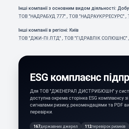
Інші компанії з основним видом діяльності: Добува
ТОВ "НАДРАБУД 777"
,
ТОВ "НАДРАУКРРЕСУРС"
,
Інші компанії в регіоні: Київ
ТОВ "ДЖИ-ПІ ЛТД"
,
ТОВ "ГІДРАВЛІК СОЛЮШНС"
ESG комплаєнс підп
Для ТОВ "ДЖЕНЕРАЛ ДИСТРИБЮШН" у систе
доступна окрема сторінка ESG комплаєнсу з
сигналами ризику, рекомендаціями та PDF в
перевірки.
167
державних джерел
112
перевірок ризиків