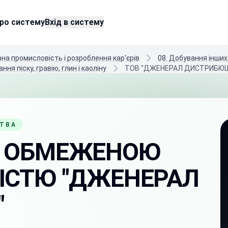
ро систему
Вхід в систему
вна промисловість і розроблення кар'єрів
08. Добування інших
ння піску, гравію, глин і каоліну
ТОВ "ДЖЕНЕРАЛ ДИСТРИБЮ
СТВА
З ОБМЕЖЕНОЮ
ІСТЮ "ДЖЕНЕРАЛ
"