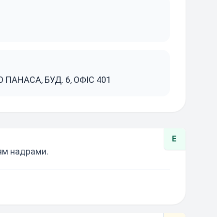
О ПАНАСА, БУД. 6, ОФІС 401
E
ням надрами.