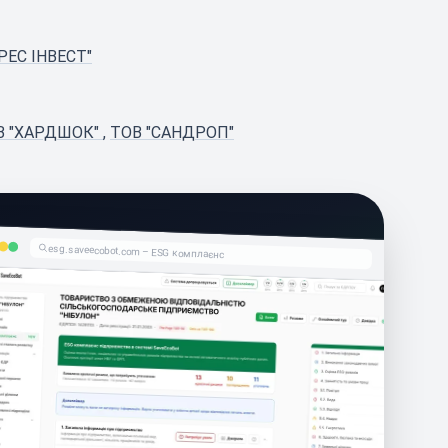
РЕС ІНВЕСТ"
В "ХАРДШОК"
,
ТОВ "САНДРОП"
esg.saveecobot.com – ESG комплаєнс