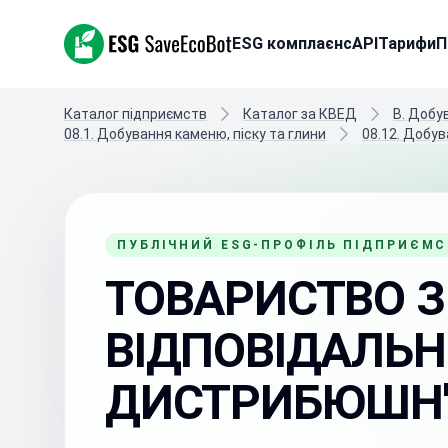
ESG SaveEcoBot
ESG комплаєнс
API
Тарифи
П
Каталог підприємств
Каталог за КВЕД
B. Добу
08.1. Добування каменю, піску та глини
08.12. Добува
ПУБЛІЧНИЙ ESG-ПРОФІЛЬ ПІДПРИЄМ
ТОВАРИСТВО 
ВІДПОВІДАЛЬН
ДИСТРИБЮШН