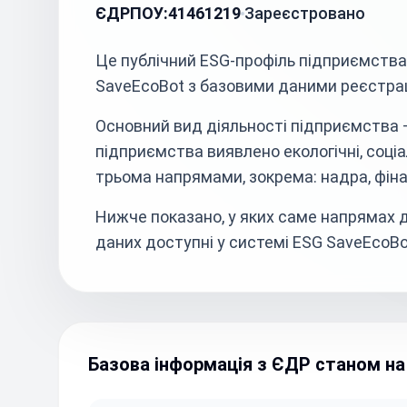
ЄДРПОУ:
41461219
Зареєстровано
Це публічний ESG-профіль підприємст
SaveEcoBot з базовими даними реєстрац
Основний вид діяльності підприємства – д
підприємства виявлено екологічні, соціал
трьома напрямами, зокрема: надра, фіна
Нижче показано, у яких саме напрямах д
даних доступні у системі ESG SaveEcoBo
Базова інформація з ЄДР станом на 