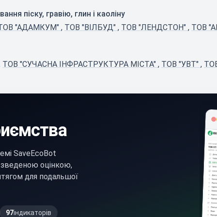
ння піску, гравію, глин і каоліну
ТОВ "АДАМКУМ"
,
ТОВ "ВІЛБУД"
,
ТОВ "ЛЕНДСТОН"
,
ТОВ "А
,
ТОВ "СУЧАСНА ІНФРАСТРУКТУРА МІСТА"
,
ТОВ "УВТ"
,
ТО
риємства
мі SaveEcoBot
і зведеною оцінкою,
итягом для подальшої
97
індикаторів