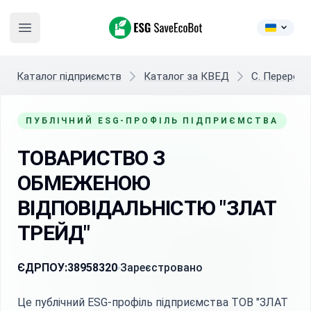
ESG SaveEcoBot
Open main menu
Каталог підприємств
Каталог за КВЕД
C. Переробн
ПУБЛІЧНИЙ ESG-ПРОФІЛЬ ПІДПРИЄМСТВА
ТОВАРИСТВО З
ОБМЕЖЕНОЮ
ВІДПОВІДАЛЬНІСТЮ "ЗЛАТ
ТРЕЙД"
ЄДРПОУ:
38958320
Зареєстровано
Це публічний ESG-профіль підприємства ТОВ "ЗЛАТ