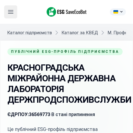
ESG SaveEcoBot
Open main menu
Каталог підприємств
Каталог за КВЕД
M. Професій
ПУБЛІЧНИЙ ESG-ПРОФІЛЬ ПІДПРИЄМСТВА
КРАСНОГРАДСЬКА
МІЖРАЙОННА ДЕРЖАВНА
ЛАБОРАТОРІЯ
ДЕРЖПРОДСПОЖИВСЛУЖБИ
ЄДРПОУ:
36569773
В стані припинення
Це публічний ESG-профіль підприємства