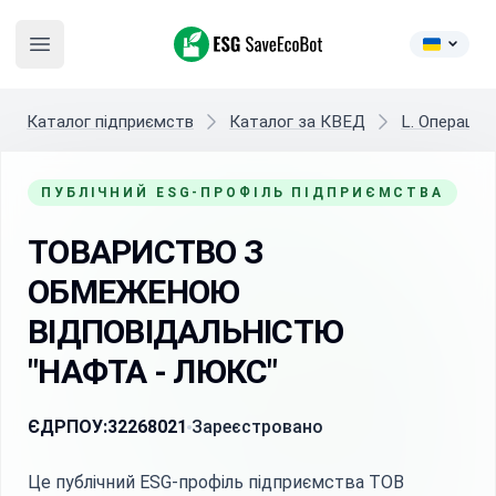
ESG SaveEcoBot
Open main menu
Каталог підприємств
Каталог за КВЕД
L. Операції
ПУБЛІЧНИЙ ESG-ПРОФІЛЬ ПІДПРИЄМСТВА
ТОВАРИСТВО З
ОБМЕЖЕНОЮ
ВІДПОВІДАЛЬНІСТЮ
"НАФТА - ЛЮКС"
ЄДРПОУ:
32268021
Зареєстровано
Це публічний ESG-профіль підприємства ТОВ