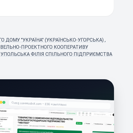
О ДОМУ "УКРАЇНА" (УКРАЇНСЬКО-УГОРСЬКА)
,
ДІВЕЛЬНО-ПРОЕКТНОГО КООПЕРАТИВУ
ІУПОЛЬСЬКА ФІЛІЯ СПІЛЬНОГО ПІДПРИЄМСТВА
esg.saveecobot.com – ESG комплаєнс