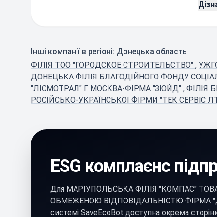
Дізн
Інші компанії в регіоні: Донецька область
ФІЛІЯ ТОО "ГОРОДСКОЕ СТРОИТЕЛЬСТВО"
,
УЖГ
ДОНЕЦЬКА ФІЛІЯ БЛАГОДІЙНОГО ФОНДУ СОЦІА
"ЛІСМОТРАЛ" Г МОСКВА-ФІРМА "ЗЮЙД"
,
ФІЛІЯ 
РОСІЙСЬКО-УКРАЇНСЬКОЇ ФІРМИ "ТЕК СЕРВІС Л
ESG комплаєнс підп
Для МАРІУПОЛЬСЬКА ФІЛІЯ "КОМПАС" ТОВ
ОБМЕЖЕНОЮ ВІДПОВІДАЛЬНІСТЮ ФІРМА "ДВ
системі SaveEcoBot доступна окрема сторінк