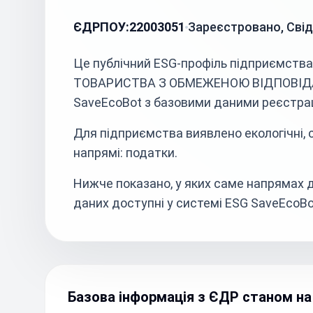
ЄДРПОУ:
22003051
Зареєстровано, Сві
Це публічний ESG-профіль підприємст
ТОВАРИСТВА З ОБМЕЖЕНОЮ ВІДПОВІДАЛ
SaveEcoBot з базовими даними реєстрац
Для підприємства виявлено екологічні, со
напрямі: податки.
Нижче показано, у яких саме напрямах д
даних доступні у системі ESG SaveEcoBo
Базова інформація з ЄДР станом на 