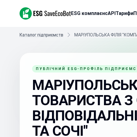
ESG SaveEcoBot
ESG комплаєнс
API
Тарифи
П
Каталог підприємств
МАРІУПОЛЬСЬКА ФІЛІЯ "КОМП
ПУБЛІЧНИЙ ESG-ПРОФІЛЬ ПІДПРИЄМ
МАРІУПОЛЬСЬКА
ТОВАРИСТВА 
ВІДПОВІДАЛЬНІ
ТА СОЧІ"