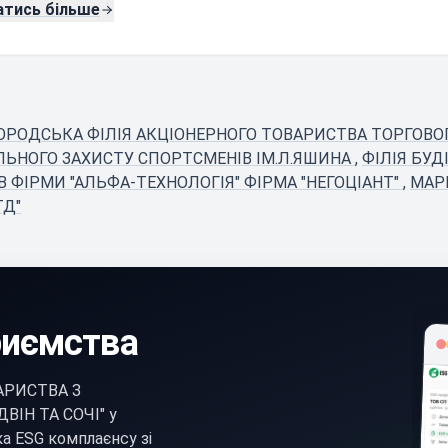
атись більше
ОРОДСЬКА ФІЛІЯ АКЦІОНЕРНОГО ТОВАРИСТВА ТОРГОВОГ
ЛЬНОГО ЗАХИСТУ СПОРТСМЕНІВ ІМ.Л.ЯШИНА
,
ФІЛІЯ БУ
БВ ФІРМИ "АЛЬФА-ТЕХНОЛОГІЯ" ФІРМА "НЕГОЦІАНТ"
,
МАР
ТД"
риємства
АРИСТВА З
ІН ТА СОЧІ" у
а ESG комплаєнсу зі