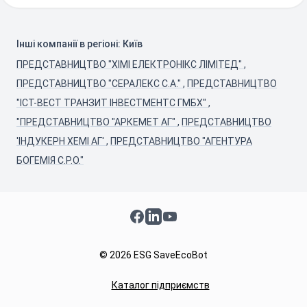
Інші компанії в регіоні: Київ
ПРЕДСТАВНИЦТВО "ХІМІ ЕЛЕКТРОНІКС ЛІМІТЕД"
,
ПРЕДСТАВНИЦТВО "СЕРАЛЕКС С.А."
,
ПРЕДСТАВНИЦТВО
"ІСТ-ВЕСТ ТРАНЗИТ ІНВЕСТМЕНТС ГМБХ"
,
"ПРЕДСТАВНИЦТВО "АРКЕМЕТ АГ"
,
ПРЕДСТАВНИЦТВО
'ІНДУКЕРН ХЕМІ АГ'
,
ПРЕДСТАВНИЦТВО "АГЕНТУРА
БОГЕМІЯ С.Р.О."
Facebook
LinkedIn
YouTube
© 2026 ESG SaveEcoBot
Каталог підприємств