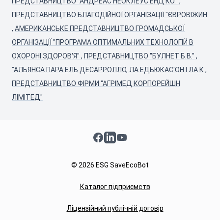
ПРЕДСТАВНИЦТВО "АНДРЕАС НЕОКЛЕУС ЕНД КО."
,
ПРЕДСТАВНИЦТВО БЛАГОДІЙНОЇ ОРГАНІЗАЦІЇ "ЄВРОВІЖИН
,
АМЕРИКАНСЬКЕ ПРЕДСТАВНИЦТВО ГРОМАДСЬКОЇ
ОРГАНІЗАЦІЇ "ПРОГРАМА ОПТИМАЛЬНИХ ТЕХНОЛОГІЙ В
ОХОРОНІ ЗДОРОВ'Я"
,
ПРЕДСТАВНИЦТВО "БУЛНЕТ Б.В."
,
"АЛЬЯНСА ПАРА ЕЛЬ ДЕСАРРОЛЛО, ЛА ЕДЬЮКАС'ОН І ЛА К
,
ПРЕДСТАВНИЦТВО ФІРМИ "АГРІМЕД КОРПОРЕЙШН
ЛІМІТЕД"
Facebook
LinkedIn
YouTube
© 2026 ESG SaveEcoBot
Каталог підприємств
Ліцензійний публічній договір