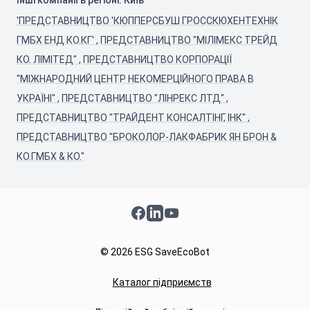
Інші компанії в регіоні: Київ
'ПРЕДСТАВНИЦТВО 'КЮППЕРСБУШ ГРОССКЮХЕНТЕХНІК
ГМБХ ЕНД КО.КГ'
,
ПРЕДСТАВНИЦТВО "МІЛІМЕКС ТРЕЙД
КО. ЛІМІТЕД"
,
ПРЕДСТАВНИЦТВО КОРПОРАЦІЇ
"МІЖНАРОДНИЙ ЦЕНТР НЕКОМЕРЦІЙНОГО ПРАВА В
УКРАЇНІ"
,
ПРЕДСТАВНИЦТВО "ЛІНРЕКС ЛТД"
,
ПРЕДСТАВНИЦТВО "ТРАЙДЕНТ КОНСАЛТІНГ, ІНК"
,
ПРЕДСТАВНИЦТВО "БРОКОЛОР-ЛАКФАБРИК ЯН БРОН &
КО.ГМБХ & КО."
Facebook
LinkedIn
YouTube
© 2026 ESG SaveEcoBot
Каталог підприємств