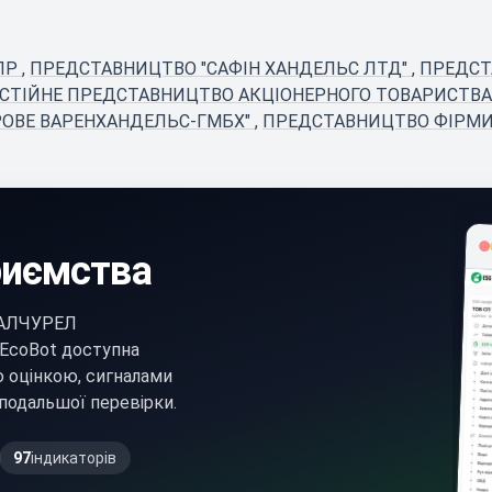
ІПР
,
ПРЕДСТАВНИЦТВО "САФІН ХАНДЕЛЬС ЛТД"
,
ПРЕДСТ
СТІЙНЕ ПРЕДСТАВНИЦТВО АКЦІОНЕРНОГО ТОВАРИСТВА
РОВЕ ВАРЕНХАНДЕЛЬС-ГМБХ"
,
ПРЕДСТАВНИЦТВО ФІРМИ "
риємства
КАЛЧУРЕЛ
EcoBot доступна
ю оцінкою, сигналами
подальшої перевірки.
97
індикаторів