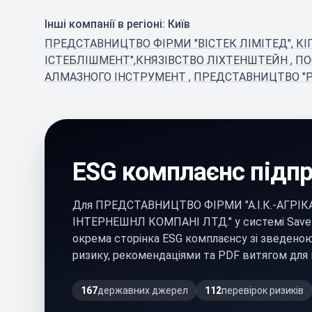
Інші компанії в регіоні: Київ
ПРЕДСТАВНИЦТВО ФІРМИ "ВІСТЕК ЛІМІТЕД", К
ІСТЕБЛІШМЕНТ",КНЯЗІВСТВО ЛІХТЕНШТЕЙН
,
ПО
АЛМАЗНОГО ІНСТРУМЕНТ
,
ПРЕДСТАВНИЦТВО "
ESG комплаєнс підп
Для ПРЕДСТАВНИЦТВО ФІРМИ "А.І.К.-АГРІ
ІНТЕРНЕШНЛ КОМПАНІ ЛТД." у системі Save
окрема сторінка ESG комплаєнсу зі зведено
ризику, рекомендаціями та PDF витягом для 
167
державних джерел
112
перевірок ризиків