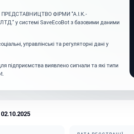
а ПРЕДСТАВНИЦТВО ФІРМИ "А.І.К.-
." у системі SaveEcoBot з базовими даними
ціальні, управлінські та регуляторні дані у
ля підприємства виявлено сигнали та які типи
t.
02.10.2025