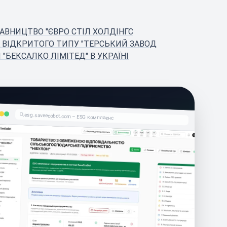
АВНИЦТВО "ЄВРО СТІЛ ХОЛДІНГС
 ВІДКРИТОГО ТИПУ "ТЕРСЬКИЙ ЗАВОД
БЕКСАЛКО ЛІМІТЕД" В УКРАЇНІ
esg.saveecobot.com – ESG комплаєнс