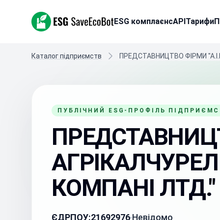
ESG SaveEcoBot
ESG комплаєнс
API
Тарифи
П
Каталог підприємств
ПРЕДСТАВНИЦТВО ФІРМИ "А.І.
ПУБЛІЧНИЙ ESG-ПРОФІЛЬ ПІДПРИЄМ
ПРЕДСТАВНИЦТВ
АГРІКАЛЧУРЕЛ
КОМПАНІ ЛТД."
ЄДРПОУ:
21692976
Невідомо