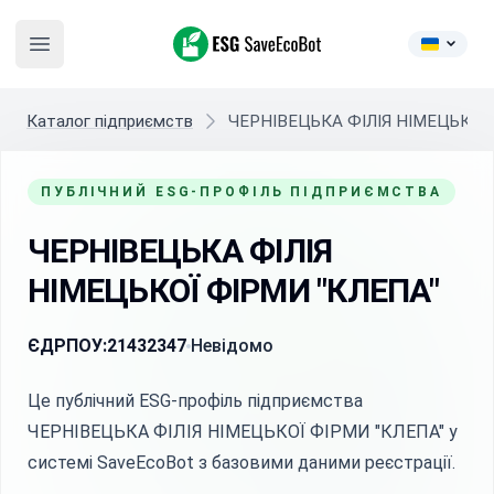
ESG SaveEcoBot
Open main menu
Каталог підприємств
ЧЕРНІВЕЦЬКА ФІЛІЯ НІМЕЦЬКОЇ 
ПУБЛІЧНИЙ ESG-ПРОФІЛЬ ПІДПРИЄМСТВА
ЧЕРНІВЕЦЬКА ФІЛІЯ
НІМЕЦЬКОЇ ФІРМИ "КЛЕПА"
ЄДРПОУ:
21432347
Невідомо
Це публічний ESG-профіль підприємства
ЧЕРНІВЕЦЬКА ФІЛІЯ НІМЕЦЬКОЇ ФІРМИ "КЛЕПА" у
системі SaveEcoBot з базовими даними реєстрації.