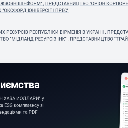
РЖЗОВНІШІНФОРМ"
,
ПРЕДСТАВНИЦТВО "ОРІОН КОРПОР
 "ОКСФОРД ЮНІВЕРСІТІ ПРЕС"
 РЕСУРСІВ РЕСПУБЛІКИ ВІРМЕНІЯ В УКРАЇНІ
,
ПРЕДСТА
ВО "МІДЛАНД РЕСУРСІЗ ІНК"
,
ПРЕДСТАВНИЦТВО "ТРАЙД
риємства
Н ХАВА ЙОЛЛАРИ" у
а ESG комплаєнсу зі
ендаціями та PDF