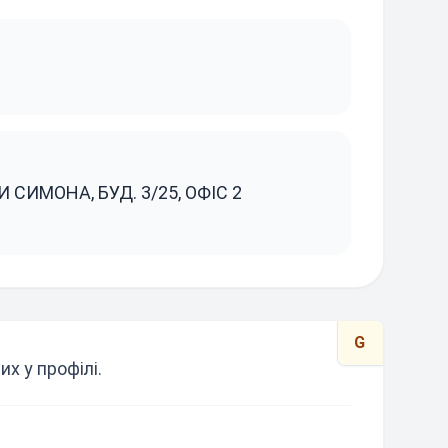
И СИМОНА, БУД. 3/25, ОФІС 2
G
х у профілі.