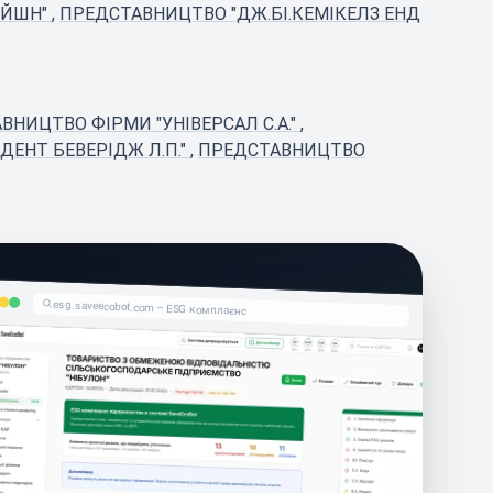
ЕЙШН"
,
ПРЕДСТАВНИЦТВО "ДЖ.БІ.КЕМІКЕЛЗ ЕНД
ВНИЦТВО ФІРМИ "УНІВЕРСАЛ С.А."
,
ЕНТ БЕВЕРІДЖ Л.П."
,
ПРЕДСТАВНИЦТВО
esg.saveecobot.com – ESG комплаєнс