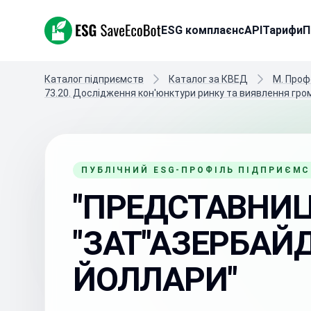
ESG SaveEcoBot
ESG комплаєнс
API
Тарифи
П
Каталог підприємств
Каталог за КВЕД
M. Проф
73.20. Дослідження кон'юнктури ринку та виявлення гро
ПУБЛІЧНИЙ ESG-ПРОФІЛЬ ПІДПРИЄМ
"ПРЕДСТАВНИ
"ЗАТ"АЗЕРБАЙ
ЙОЛЛАРИ"