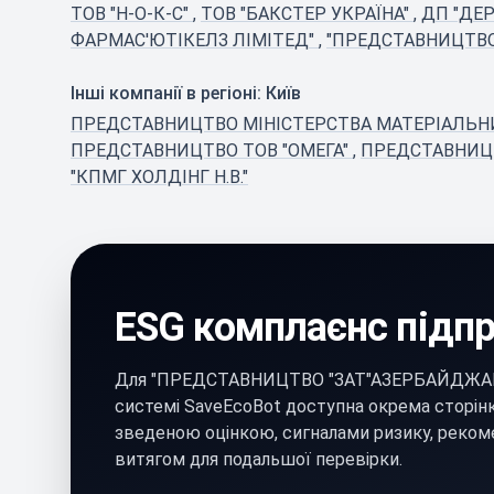
ТОВ "Н-О-К-С"
,
ТОВ "БАКСТЕР УКРАЇНА"
,
ДП "ДЕ
ФАРМАС'ЮТІКЕЛЗ ЛІМІТЕД"
,
"ПРЕДСТАВНИЦТВО
Інші компанії в регіоні: Київ
ПРЕДСТАВНИЦТВО МІНІСТЕРСТВА МАТЕРІАЛЬНИХ
ПРЕДСТАВНИЦТВО ТОВ "ОМЕГА"
,
ПРЕДСТАВНИЦТ
"КПМГ ХОЛДІНГ Н.В."
ESG комплаєнс підп
Для "ПРЕДСТАВНИЦТВО "ЗАТ"АЗЕРБАЙДЖА
системі SaveEcoBot доступна окрема сторінк
зведеною оцінкою, сигналами ризику, реком
витягом для подальшої перевірки.