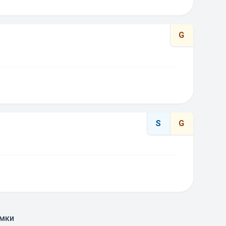
G
S
G
умки