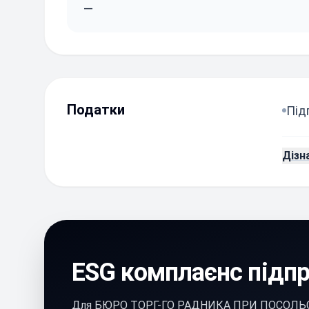
—
Податки
Під
Дізн
ESG комплаєнс підп
Для БЮРО ТОРГ-ГО РАДНИКА ПРИ ПОСОЛЬС