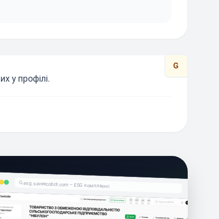
G
х у профілі.
esg.saveecobot.com – ESG комплаєнс