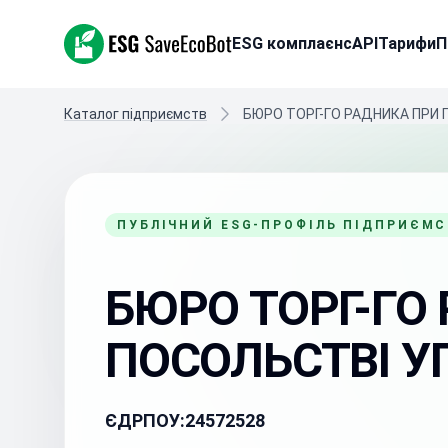
ESG SaveEcoBot
ESG комплаєнс
API
Тарифи
П
Каталог підприємств
БЮРО ТОРГ-ГО РАДНИКА ПРИ 
ПУБЛІЧНИЙ ESG-ПРОФІЛЬ ПІДПРИЄМ
БЮРО ТОРГ-ГО
ПОСОЛЬСТВІ У
ЄДРПОУ:
24572528